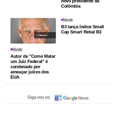
novo presidente da
Colômbia
Mundo
B3 lança índice Small
Cap Smart Rebal B3
Mundo
Autor de "Como Matar
um Juiz Federal" é
condenado por
ameaçar juízes dos
EUA
Siga-nos no