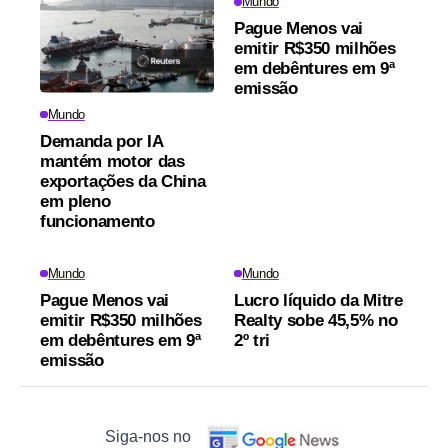
Mundo
Pague Menos vai
emitir R$350 milhões
em debêntures em 9ª
emissão
Mundo
Demanda por IA
mantém motor das
exportações da China
em pleno
funcionamento
Mundo
Mundo
Pague Menos vai
Lucro líquido da Mitre
emitir R$350 milhões
Realty sobe 45,5% no
em debêntures em 9ª
2º tri
emissão
Siga-nos no