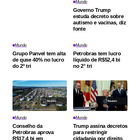
Mundo
Governo Trump
estuda decreto sobre
autismo e vacinas, diz
fonte
Mundo
Mundo
Grupo Panvel tem alta
Petrobras tem lucro
de quse 40% no lucro
líquido de R$52,4 bi
do 2º tri
no 2° tri
Mundo
Mundo
Conselho da
Trump assina decretos
Petrobras aprova
para restringir
R$17,4 bi em
cidadania por direito