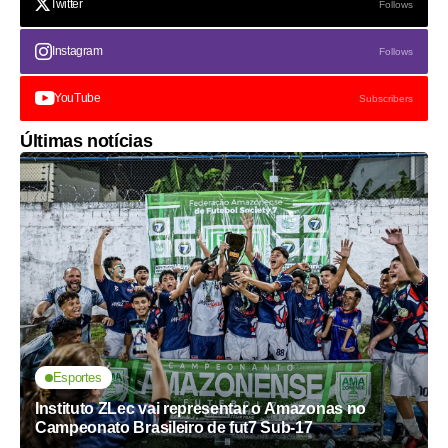
Twitter
Follows
Instagram
Follows
YouTube
Subscribers
Últimas notícias
Esportes
Instituto ZLec vai representar o Amazonas no
Campeonato Brasileiro de fut7 Sub-17