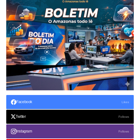
Facebook
Likes
Twitter
Follows
Instagram
Follows