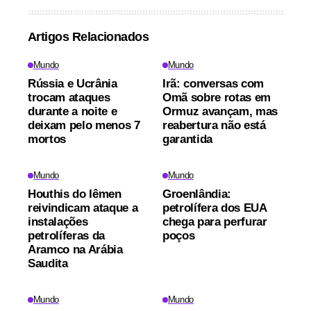
Artigos Relacionados
Mundo
Mundo
Rússia e Ucrânia
Irã: conversas com
trocam ataques
Omã sobre rotas em
durante a noite e
Ormuz avançam, mas
deixam pelo menos 7
reabertura não está
mortos
garantida
Mundo
Mundo
Houthis do Iêmen
Groenlândia:
reivindicam ataque a
petrolífera dos EUA
instalações
chega para perfurar
petrolíferas da
poços
Aramco na Arábia
Saudita
Mundo
Mundo