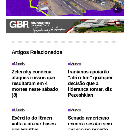
Artigos Relacionados
Mundo
Mundo
Zelensky condena
Iranianos apoiarão
ataques russos que
"até o fim" qualquer
resultaram em 4
decisão que a
mortes neste sábado
liderança tomar, diz
(8)
Pezeshkian
Mundo
Mundo
Exército do Iêmen
Senado americano
volta a atacar bases
encerra sessão sem
dos Houthis
avanço no projeto