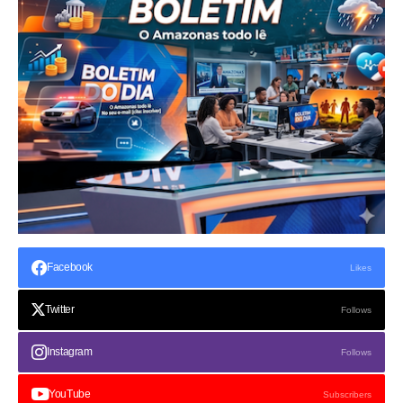
Facebook
Likes
Twitter
Follows
Instagram
Follows
YouTube
Subscribers