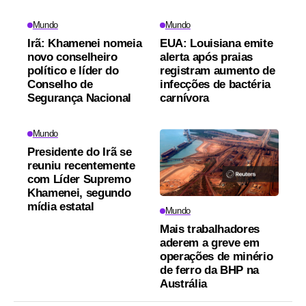
Mundo
Mundo
Irã: Khamenei nomeia
EUA: Louisiana emite
novo conselheiro
alerta após praias
político e líder do
registram aumento de
Conselho de
infecções de bactéria
Segurança Nacional
carnívora
Mundo
Presidente do Irã se
reuniu recentemente
com Líder Supremo
Khamenei, segundo
mídia estatal
Mundo
Mais trabalhadores
aderem a greve em
operações de minério
de ferro da BHP na
Austrália