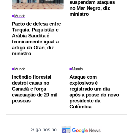
suspendam ataques
no Mar Negro, diz
ministro
Mundo
Pacto de defesa entre
Turquia, Paquistão e
Arábia Saudita é
tecnicamente igual a
artigo da Otan, diz
ministro
Mundo
Mundo
Incêndio florestal
Ataque com
destrói casas no
explosivos é
Canadá e força
registrado um dia
evacuação de 20 mil
após a posse do novo
pessoas
presidente da
Colômbia
Siga-nos no