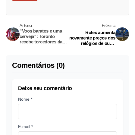
Anterior
Próxima
“Voos baratos e uma
Rolex aumenta
cerveja”: Toronto
novamente preços dos
recebe torcedores da
relógios de ouro;
Copa do Mundo,
compradores super-
mesmo com jogos
ricos não se deixam
menos badalados
intimidar
Comentários (0)
Deixe seu comentário
Nome *
E-mail *