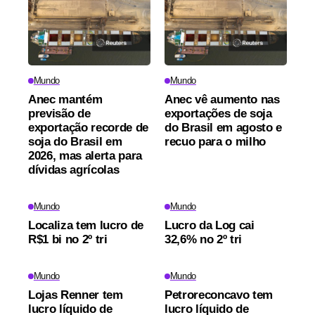
Mundo
Mundo
Anec mantém
Anec vê aumento nas
previsão de
exportações de soja
exportação recorde de
do Brasil em agosto e
soja do Brasil em
recuo para o milho
2026, mas alerta para
dívidas agrícolas
Mundo
Mundo
Localiza tem lucro de
Lucro da Log cai
R$1 bi no 2º tri
32,6% no 2º tri
Mundo
Mundo
Lojas Renner tem
Petroreconcavo tem
lucro líquido de
lucro líquido de