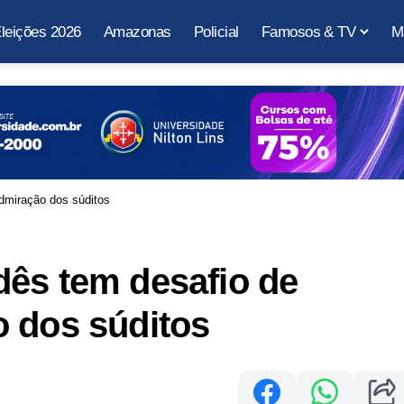
leições 2026
Amazonas
Policial
Famosos & TV
M
dmiração dos súditos
dês tem desafio de
o dos súditos