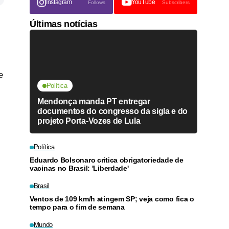
Instagram
YouTube
Follows
Subscribers
Últimas notícias
e
Política
Mendonça manda PT entregar
documentos do congresso da sigla e do
projeto Porta-Vozes de Lula
Política
Eduardo Bolsonaro critica obrigatoriedade de
vacinas no Brasil: 'Liberdade'
Brasil
Ventos de 109 km/h atingem SP; veja como fica o
tempo para o fim de semana
Mundo