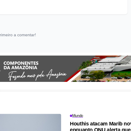
rimeiro a comentar!
Mundo
Houthis atacam Marib no
enquanto ONU alerta que