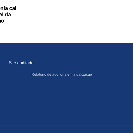
ia cai
el da
no
Site auditado
Relatório de auditoria em atualização