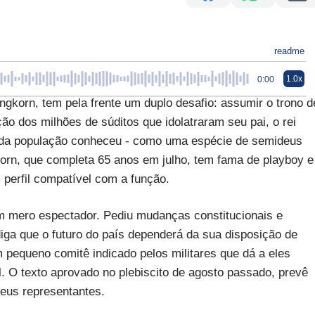
readme
1.0x
0:00
gkorn, tem pela frente um duplo desafio: assumir o trono d
ão dos milhões de súditos que idolatraram seu pai, o rei
a da população conheceu - como uma espécie de semideus
korn, que completa 65 anos em julho, tem fama de playboy e
perfil compatível com a função.
 um mero espectador. Pediu mudanças constitucionais e
diga que o futuro do país dependerá da sua disposição de
 pequeno comitê indicado pelos militares que dá a eles
ral. O texto aprovado no plebiscito de agosto passado, prevê
eus representantes.