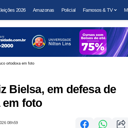
leições 2026
Amazonas
Policial
Famosos & TV
M
uco ortodoxa em foto
z Bielsa, em defesa de
 em foto
2026 08h59