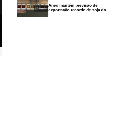
Anec mantém previsão de
exportação recorde de soja do
Brasil em 2026, mas alerta para
dívidas agrícolas