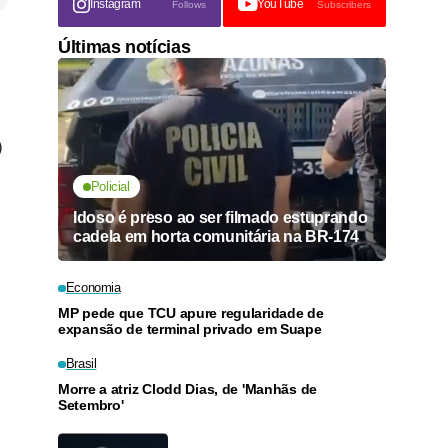
Instagram
YouTube
Follows
Subscribers
Últimas notícias
)
Policial
Idoso é preso ao ser filmado estuprando
cadela em horta comunitária na BR-174
Economia
MP pede que TCU apure regularidade de
expansão de terminal privado em Suape
Brasil
Morre a atriz Clodd Dias, de 'Manhãs de
Setembro'