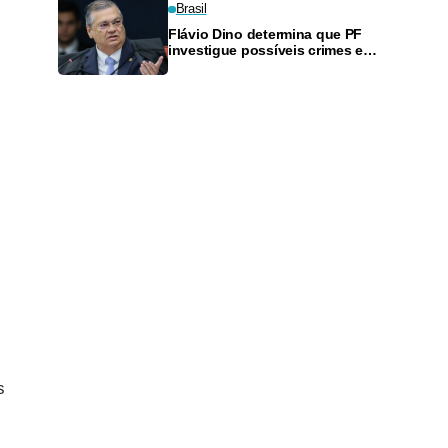
Brasil
Flávio Dino determina que PF
investigue possíveis crimes em
execução de emendas PIX
s