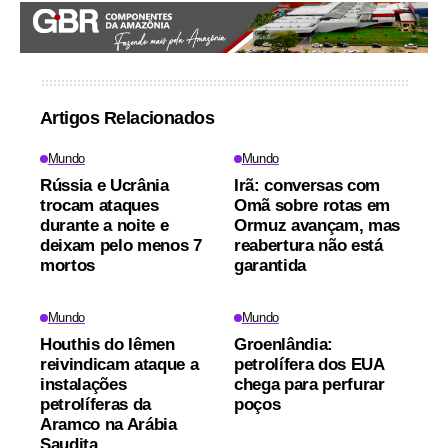
Artigos Relacionados
Mundo
Mundo
Rússia e Ucrânia
Irã: conversas com
trocam ataques
Omã sobre rotas em
durante a noite e
Ormuz avançam, mas
deixam pelo menos 7
reabertura não está
mortos
garantida
Mundo
Mundo
Houthis do Iêmen
Groenlândia:
reivindicam ataque a
petrolífera dos EUA
instalações
chega para perfurar
petrolíferas da
poços
Aramco na Arábia
Saudita