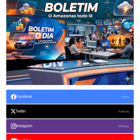
Facebook
Likes
Twitter
Follows
Instagram
Follows