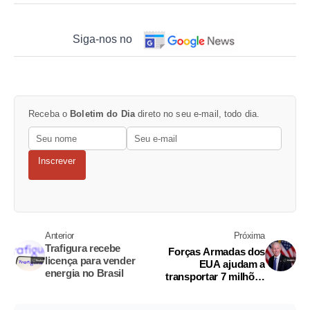
Siga-nos no
Receba o
Boletim do Dia
direto no seu e-mail, todo dia.
Inscrever
Anterior
Próxima
Trafigura recebe
Forças Armadas dos
licença para vender
EUA ajudam a
energia no Brasil
transportar 7 milhões
de barris de petróleo
por dia pelo Golfo