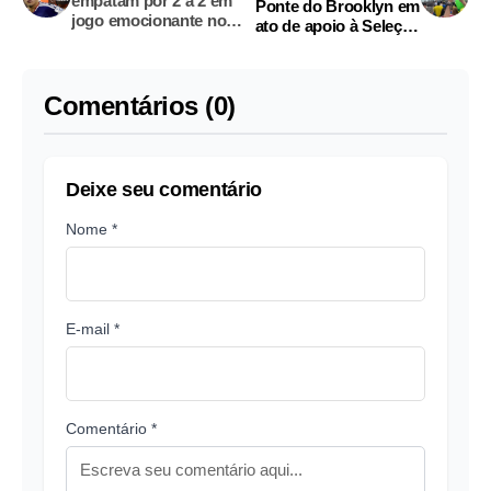
empatam por 2 a 2 em
Ponte do Brooklyn em
jogo emocionante no
ato de apoio à Seleção
Texas
na Copa do Mundo;
vídeo
Comentários (0)
Deixe seu comentário
Nome *
E-mail *
Comentário *