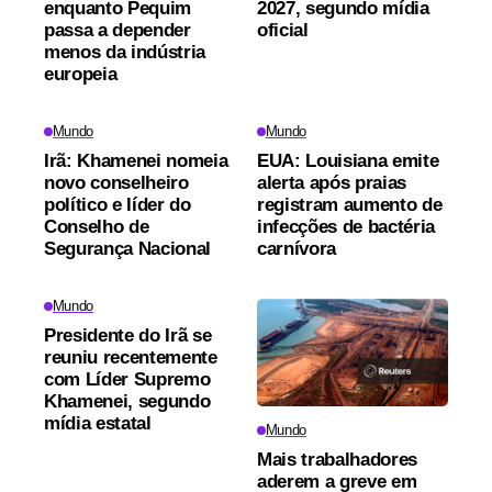
enquanto Pequim
2027, segundo mídia
passa a depender
oficial
menos da indústria
europeia
Mundo
Mundo
Irã: Khamenei nomeia
EUA: Louisiana emite
novo conselheiro
alerta após praias
político e líder do
registram aumento de
Conselho de
infecções de bactéria
Segurança Nacional
carnívora
Mundo
Presidente do Irã se
reuniu recentemente
com Líder Supremo
Khamenei, segundo
mídia estatal
Mundo
Mais trabalhadores
aderem a greve em