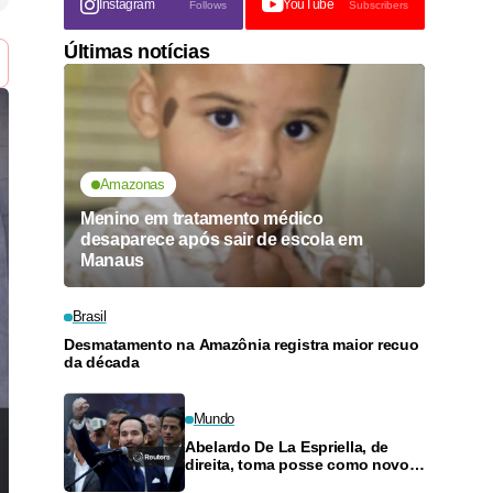
Instagram
YouTube
Follows
Subscribers
Últimas notícias
Amazonas
Menino em tratamento médico
desaparece após sair de escola em
Manaus
Brasil
Desmatamento na Amazônia registra maior recuo
da década
Mundo
Abelardo De La Espriella, de
direita, toma posse como novo
presidente da Colômbia