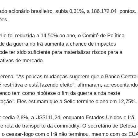
ado acionário brasileiro, subia 0,31%, a 186.172,04 pontos.
ões.
ic foi reduzida a 14,50% ao ano, o Comitê de Política
de da guerra no Irã aumenta a chance de impactos
de ter sido suficiente para materializar riscos para a
ctativas de mercado.
 serena. "As poucas mudanças sugerem que o Banco Central
é restritiva e está fazendo efeito", afirmaram, acrescentando
anco tem como hipótese o fim da guerra ainda neste
ibração". Eles estimam que a Selic termine o ano em 12,75%.
ent cedia 2,8%, a US$111,24, enquanto Estados Unidos e Irã
te rota de transporte da commodity. O secretário de Defesa
ue o cessar-fogo com o Irã não terminou, mesmo com os EU