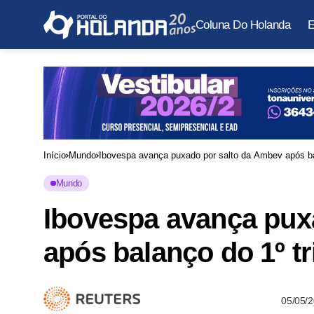
Coluna Do Holanda
E
Início
Mundo
Ibovespa avança puxado por salto da Ambev após bal
Mundo
Ibovespa avança pux
após balanço do 1º tr
05/05/