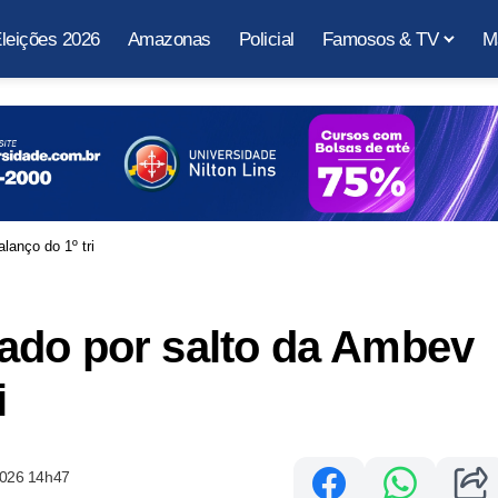
leições 2026
Amazonas
Policial
Famosos & TV
M
anço do 1º tri
ado por salto da Ambev
i
2026 14h47