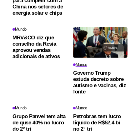
para competir com a
China nos setores de
energia solar e chips
Mundo
MRV&CO diz que
conselho da Resia
aprovou vendas
adicionais de ativos
Mundo
Governo Trump
estuda decreto sobre
autismo e vacinas, diz
fonte
Mundo
Mundo
Grupo Panvel tem alta
Petrobras tem lucro
de quse 40% no lucro
líquido de R$52,4 bi
do 2º tri
no 2° tri