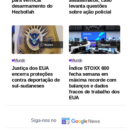
para verificar
assassinatos; caso
desarmamento do
levanta questões
Hezbollah
sobre ação policial
Mundo
Mundo
Justiça dos EUA
Índice STOXX 600
encerra proteções
fecha semana em
contra deportação de
máxima recorde com
sul-sudaneses
balanços e dados
fracos de trabalho dos
EUA
Siga-nos no