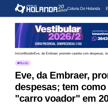
Coluna Do Holanda
E
Início
Mundo
Eve, da Embraer, promete cautela com despesas; te
Mundo
Eve, da Embraer, pr
despesas; tem como 
"carro voador" em 2