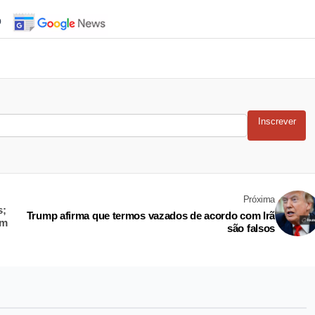
o
Inscrever
Próxima
s;
Trump afirma que termos vazados de acordo com Irã
em
são falsos