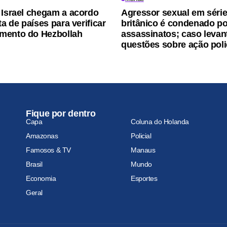
 Israel chegam a acordo
Agressor sexual em séri
ta de países para verificar
britânico é condenado po
mento do Hezbollah
assassinatos; caso levan
questões sobre ação poli
Fique por dentro
Capa
Coluna do Holanda
Amazonas
Policial
Famosos & TV
Manaus
Brasil
Mundo
Economia
Esportes
Geral