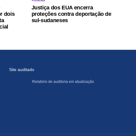
e
Justiça dos EUA encerra
r dois
proteções contra deportação de
ta
sul-sudaneses
cial
Site auditado
Relatório de auditoria em atualização