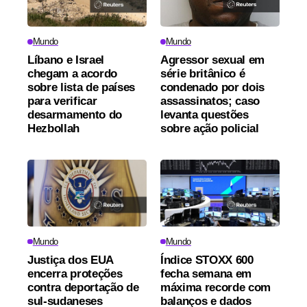
Mundo
Mundo
Líbano e Israel
Agressor sexual em
chegam a acordo
série britânico é
sobre lista de países
condenado por dois
para verificar
assassinatos; caso
desarmamento do
levanta questões
Hezbollah
sobre ação policial
Mundo
Mundo
Justiça dos EUA
Índice STOXX 600
encerra proteções
fecha semana em
contra deportação de
máxima recorde com
sul-sudaneses
balanços e dados