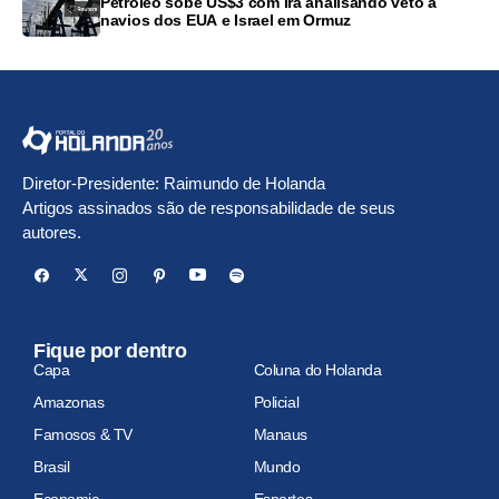
Petróleo sobe US$3 com Irã analisando veto a
navios dos EUA e Israel em Ormuz
Diretor-Presidente: Raimundo de Holanda
Artigos assinados são de responsabilidade de seus
autores.
Fique por dentro
Capa
Coluna do Holanda
Amazonas
Policial
Famosos & TV
Manaus
Brasil
Mundo
Economia
Esportes