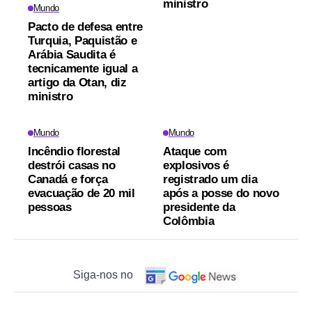
ministro
Mundo
Pacto de defesa entre
Turquia, Paquistão e
Arábia Saudita é
tecnicamente igual a
artigo da Otan, diz
ministro
Mundo
Mundo
Incêndio florestal
Ataque com
destrói casas no
explosivos é
Canadá e força
registrado um dia
evacuação de 20 mil
após a posse do novo
pessoas
presidente da
Colômbia
Siga-nos no