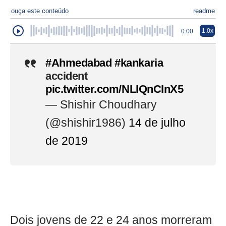
ouça este conteúdo
readme
1.0x
0:00
#Ahmedabad
#kankaria
accident
pic.twitter.com/NLIQnClnX5
— Shishir Choudhary
(@shishir1986)
14 de julho
de 2019
Dois jovens de 22 e 24 anos morreram