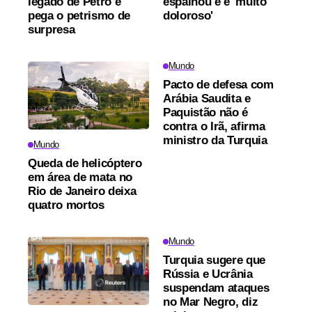
legado de Petro e
espalhou e é 'muito
pega o petrismo de
doloroso'
surpresa
Mundo
Pacto de defesa com
Arábia Saudita e
Paquistão não é
contra o Irã, afirma
ministro da Turquia
Mundo
Queda de helicóptero
em área de mata no
Rio de Janeiro deixa
quatro mortos
Mundo
Turquia sugere que
Rússia e Ucrânia
suspendam ataques
no Mar Negro, diz