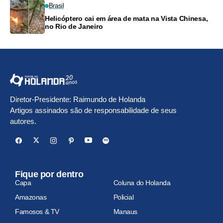
Brasil
Helicóptero cai em área de mata na Vista Chinesa,
no Rio de Janeiro
Diretor-Presidente: Raimundo de Holanda
Artigos assinados são de responsabilidade de seus
autores.
Fique por dentro
Capa
Coluna do Holanda
Amazonas
Policial
Famosos & TV
Manaus