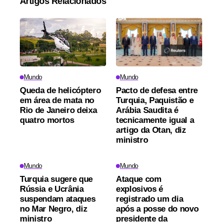
Artigos Relacionados
Mundo
Mundo
Queda de helicóptero
Pacto de defesa entre
em área de mata no
Turquia, Paquistão e
Rio de Janeiro deixa
Arábia Saudita é
quatro mortos
tecnicamente igual a
artigo da Otan, diz
ministro
Mundo
Mundo
Turquia sugere que
Ataque com
Rússia e Ucrânia
explosivos é
suspendam ataques
registrado um dia
no Mar Negro, diz
após a posse do novo
ministro
presidente da