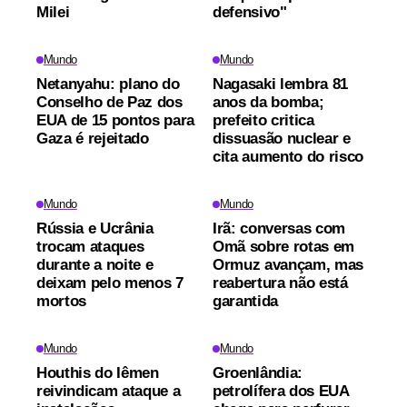
Milei
defensivo"
Mundo
Mundo
Netanyahu: plano do
Nagasaki lembra 81
Conselho de Paz dos
anos da bomba;
EUA de 15 pontos para
prefeito critica
Gaza é rejeitado
dissuasão nuclear e
cita aumento do risco
Mundo
Mundo
Rússia e Ucrânia
Irã: conversas com
trocam ataques
Omã sobre rotas em
durante a noite e
Ormuz avançam, mas
deixam pelo menos 7
reabertura não está
mortos
garantida
Mundo
Mundo
Houthis do Iêmen
Groenlândia:
reivindicam ataque a
petrolífera dos EUA