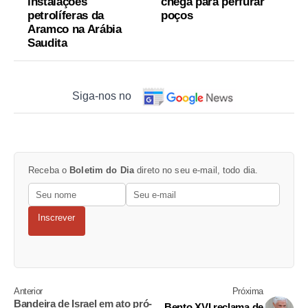
instalações
chega para perfurar
petrolíferas da
poços
Aramco na Arábia
Saudita
Siga-nos no
Receba o
Boletim do Dia
direto no seu e-mail, todo dia.
Inscrever
Anterior
Próxima
Bandeira de Israel em ato pró-
Bento XVI reclama de