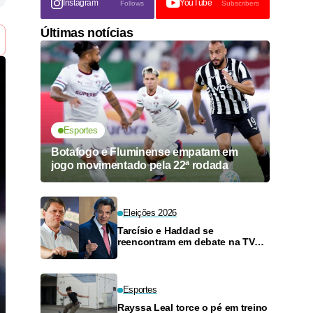
Instagram
YouTube
Follows
Subscribers
Últimas notícias
Esportes
Botafogo e Fluminense empatam em
jogo movimentado pela 22ª rodada
Eleições 2026
Tarcísio e Haddad se
reencontram em debate na TV
neste domingo
Esportes
Rayssa Leal torce o pé em treino