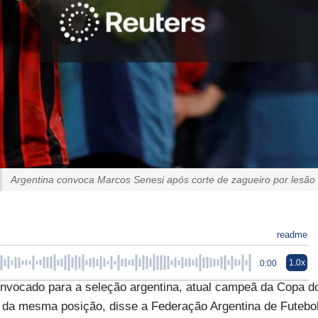
Argentina convoca Marcos Senesi após corte de zagueiro por lesão
readme
1.0x
0:00
onvocado para a seleção argentina, atual campeã da Copa d
, da mesma posição, disse a Federação Argentina de Futebo