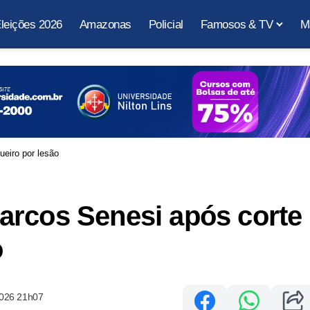
leições 2026
Amazonas
Policial
Famosos & TV
M
eiro por lesão
arcos Senesi após corte
o
2026 21h07