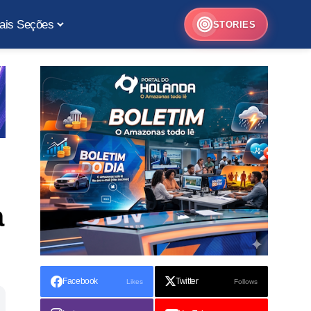
ais Seções
STORIES
a
Facebook
Twitter
Likes
Follows