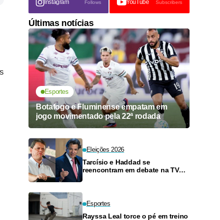
Instagram
YouTube
Follows
Subscribers
Últimas notícias
s
Esportes
Botafogo e Fluminense empatam em
jogo movimentado pela 22ª rodada
Eleições 2026
Tarcísio e Haddad se
reencontram em debate na TV
neste domingo
Esportes
Rayssa Leal torce o pé em treino