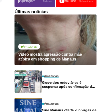
Instagram
YouTube
Follows
Subscribers
Últimas notícias
Amazonas
Vídeo mostra agressão contra mãe
atípica em shopping de Manaus
Amazonas
Greve dos rodoviários é
suspensa após confirmação de
pagamento de salários em
Manaus
Amazonas
Sine Manaus oferta 765 vagas de