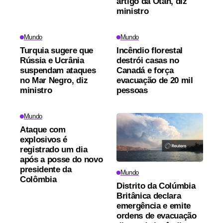
artigo da Otan, diz
ministro
Mundo
Mundo
Turquia sugere que
Incêndio florestal
Rússia e Ucrânia
destrói casas no
suspendam ataques
Canadá e força
no Mar Negro, diz
evacuação de 20 mil
ministro
pessoas
Mundo
Ataque com
explosivos é
registrado um dia
após a posse do novo
presidente da
Mundo
Colômbia
Distrito da Colúmbia
Britânica declara
emergência e emite
ordens de evacuação