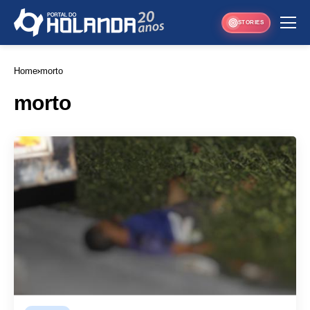
STORIES
Home
morto
morto