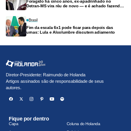
Foragido há cinco anos, ex-apadrinhado no
Detran-MS vira réu de novo — e é achado fazendo
frete
Brasil
Fim da escala 6x1 pode ficar para depois das
urnas: Lula e Alcolumbre discutem adiamento
Diretor-Presidente: Raimundo de Holanda
Artigos assinados são de responsabilidade de seus
autores.
Fique por dentro
Capa
Coluna do Holanda