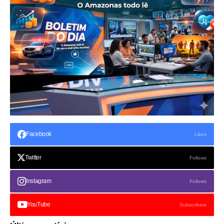
Facebook
Likes
Twitter
Follows
Instagram
Follows
YouTube
Subscribers