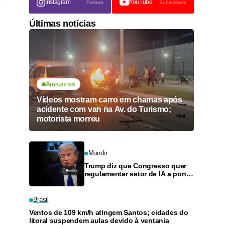
Instagram
YouTube
Follows
Subscribers
Últimas notícias
Amazonas
Vídeos mostram carro em chamas após
acidente com van na Av. do Turismo;
motorista morreu
Mundo
Trump diz que Congresso quer
regulamentar setor de IA a ponto
de inviabilizá-lo
Brasil
Ventos de 109 km/h atingem Santos; cidades do
litoral suspendem aulas devido à ventania