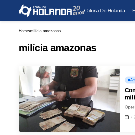
Coluna Do Holanda
E
Home
milícia amazonas
milícia amazonas
Am
Com
mil
Oper