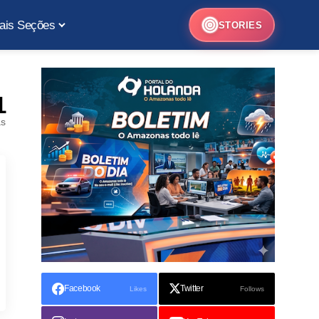
ais Seções
STORIES
1
as
Facebook
Twitter
Likes
Follows