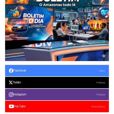
Facebook
Likes
Twitter
Follows
Instagram
Follows
YouTube
Subscribers