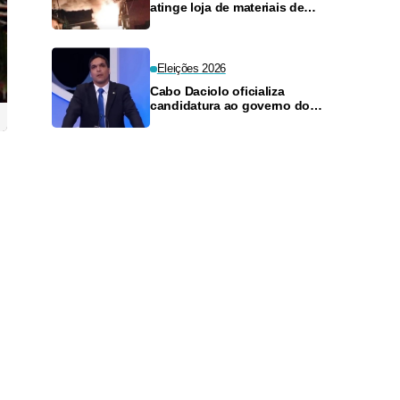
atinge loja de materiais de
construção no Monte das
Oliveiras
Eleições 2026
Cabo Daciolo oficializa
candidatura ao governo do
Amazonas pelo Mobiliza