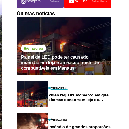
Instagram
YouTube
Follows
Subscribers
Últimas notícias
Amazonas
Painel de LED pode ter causado
incêndio em loja e ameaçou posto de
combustíveis em Manaus
Amazonas
Vídeo registra momento em que
chamas consomem loja de
materiais de construção no
Monte das Oliveiras
Amazonas
Incêndio de grandes proporções