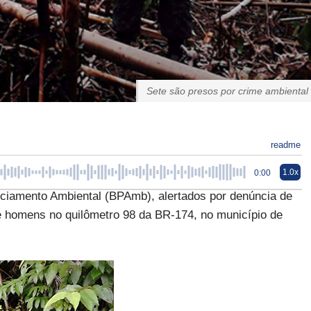
Sete são presos por crime ambiental
readme
1.0x
0:00
liciamento Ambiental (BPAmb), alertados por denúncia de
te homens no quilômetro 98 da BR-174, no município de