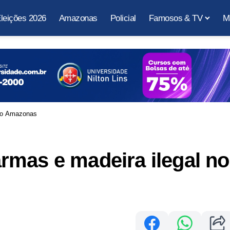
leições 2026
Amazonas
Policial
Famosos & TV
M
 no Amazonas
rmas e madeira ilegal no