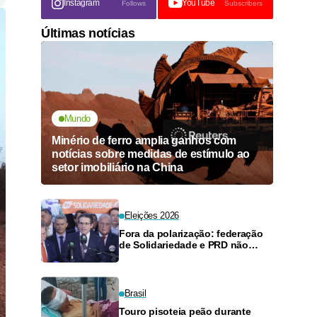
Instagram
YouTube
Follows
Subscribers
Últimas notícias
Mundo
Minério de ferro amplia ganhos com
notícias sobre medidas de estímulo ao
setor imobiliário na China
Eleições 2026
Fora da polarização: federação
de Solidariedade e PRD não
apoiará ninguém para o Planalto
Brasil
Touro pisoteia peão durante