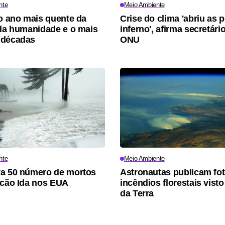
nte
Meio Ambiente
 o ano mais quente da
Crise do clima 'abriu as 
 da humanidade e o mais
inferno', afirma secretári
 décadas
ONU
nte
Meio Ambiente
a 50 número de mortos
Astronautas publicam fo
acão Ida nos EUA
incêndios florestais visto
da Terra