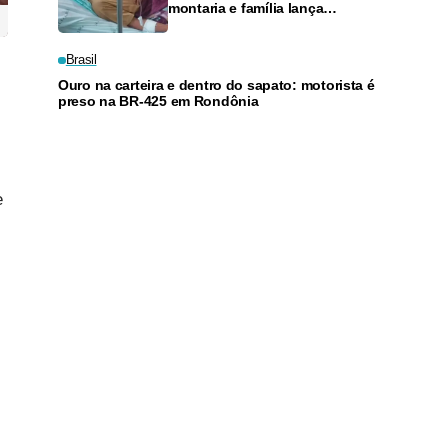
montaria e família lança
vaquinha para tratamento em
Rio Branco
Brasil
Ouro na carteira e dentro do sapato: motorista é
preso na BR-425 em Rondônia
e