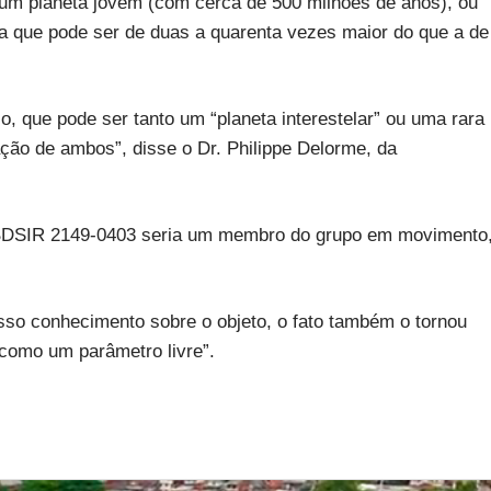
 um planeta jovem (com cerca de 500 milhões de anos), ou
que pode ser de duas a quarenta vezes maior do que a de
, que pode ser tanto um “planeta interestelar” ou uma rara
ão de ambos”, disse o Dr. Philippe Delorme, da
CFBDSIR 2149-0403 seria um membro do grupo em movimento
sso conhecimento sobre o objeto, o fato também o tornou
e como um parâmetro livre”.