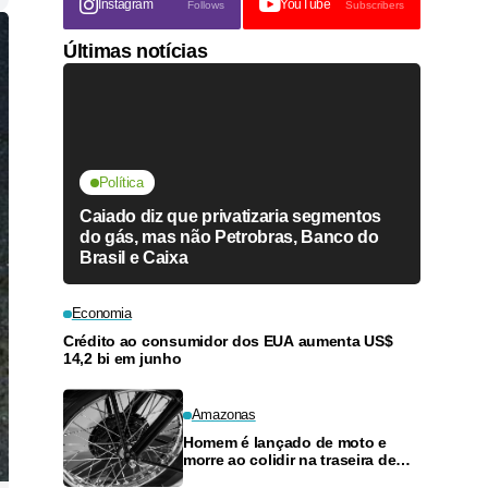
Instagram
YouTube
Follows
Subscribers
Últimas notícias
Política
Caiado diz que privatizaria segmentos
do gás, mas não Petrobras, Banco do
Brasil e Caixa
Economia
Crédito ao consumidor dos EUA aumenta US$
14,2 bi em junho
Amazonas
Homem é lançado de moto e
morre ao colidir na traseira de
carro no Parque 10