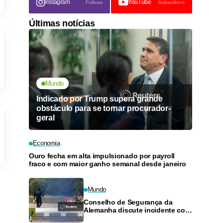
Instagram
YouTube
Follows
Subscribers
Últimas notícias
Mundo
Indicado por Trump supera grande
obstáculo para se tornar procurador-
geral
Economia
Ouro fecha em alta impulsionado por payroll
fraco e com maior ganho semanal desde janeiro
Mundo
Conselho de Segurança da
Alemanha discute incidente com
drone em aeroporto