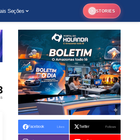
ais Seções
STORIES
3
as
Facebook
Twitter
Likes
Follows