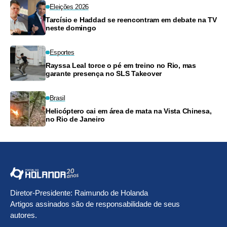
Eleições 2026
Tarcísio e Haddad se reencontram em debate na TV
neste domingo
Esportes
Rayssa Leal torce o pé em treino no Rio, mas
garante presença no SLS Takeover
Brasil
Helicóptero cai em área de mata na Vista Chinesa,
no Rio de Janeiro
Diretor-Presidente: Raimundo de Holanda
Artigos assinados são de responsabilidade de seus
autores.