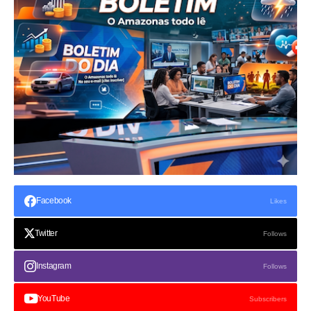
Facebook
Likes
Twitter
Follows
Instagram
Follows
YouTube
Subscribers