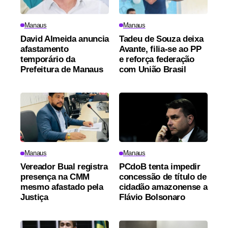
Manaus
Manaus
David Almeida anuncia
Tadeu de Souza deixa
afastamento
Avante, filia-se ao PP
temporário da
e reforça federação
Prefeitura de Manaus
com União Brasil
Manaus
Manaus
Vereador Bual registra
PCdoB tenta impedir
presença na CMM
concessão de título de
mesmo afastado pela
cidadão amazonense a
Justiça
Flávio Bolsonaro