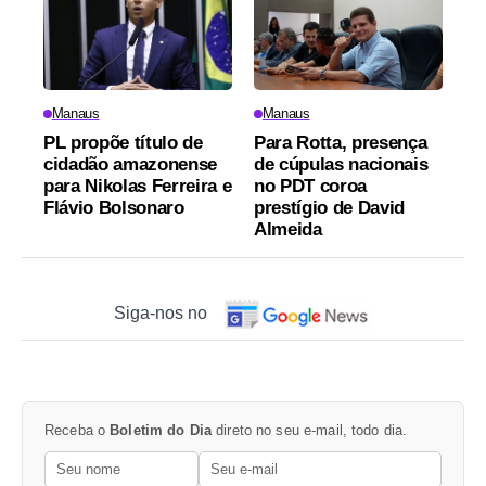
Manaus
Manaus
PL propõe título de
Para Rotta, presença
cidadão amazonense
de cúpulas nacionais
para Nikolas Ferreira e
no PDT coroa
Flávio Bolsonaro
prestígio de David
Almeida
Siga-nos no
Receba o
Boletim do Dia
direto no seu e-mail, todo dia.