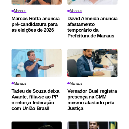
Manaus
Manaus
Marcos Rotta anuncia
David Almeida anuncia
pré-candidatura para
afastamento
as eleições de 2026
temporário da
Prefeitura de Manaus
Manaus
Manaus
Tadeu de Souza deixa
Vereador Bual registra
Avante, filia-se ao PP
presença na CMM
e reforça federação
mesmo afastado pela
com União Brasil
Justiça