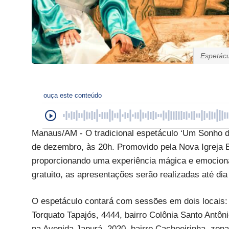
Espetácu
ouça este conteúdo
Manaus/AM - O tradicional espetáculo ‘Um Sonho de
de dezembro, às 20h. Promovido pela Nova Igreja Ba
proporcionando uma experiência mágica e emociona
gratuito, as apresentações serão realizadas até d
O espetáculo contará com sessões em dois locais: n
Torquato Tapajós, 4444, bairro Colônia Santo Antôni
na Avenida Japurá, 2020, bairro Cachoeirinha, zona