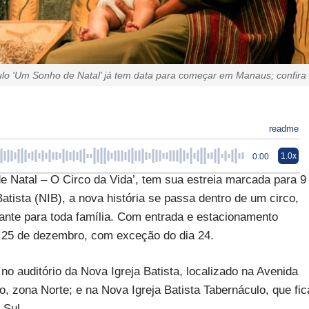
lo 'Um Sonho de Natal’ já tem data para começar em Manaus; confira
readme
1.0x
0:00
 Natal – O Circo da Vida’, tem sua estreia marcada para 9
tista (NIB), a nova história se passa dentro de um circo,
nte para toda família. Com entrada e estacionamento
ia 25 de dezembro, com exceção do dia 24.
o auditório da Nova Igreja Batista, localizado na Avenida
o, zona Norte; e na Nova Igreja Batista Tabernáculo, que fic
 Sul.