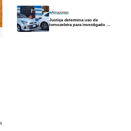
Amazonas
Justiça determina uso de
tornozeleira para investigado por
perseguir estudante em Manaus
a