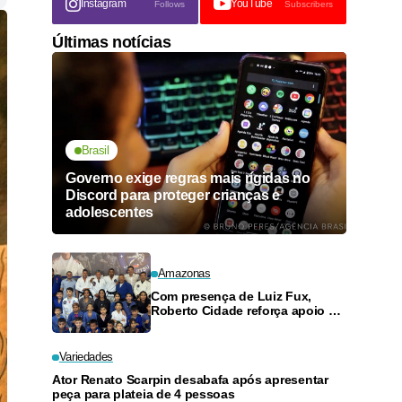
Instagram
YouTube
Follows
Subscribers
Últimas notícias
Brasil
Governo exige regras mais rígidas no
Discord para proteger crianças e
adolescentes
Amazonas
Com presença de Luiz Fux,
Roberto Cidade reforça apoio a
projeto social de jiu-jitsu no
Ouro Verde
Variedades
Ator Renato Scarpin desabafa após apresentar
peça para plateia de 4 pessoas