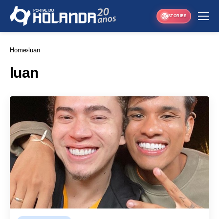
STORIES
Home
luan
luan