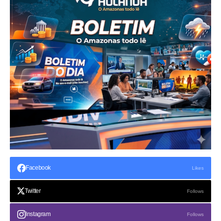
Facebook
Likes
Twitter
Follows
Instagram
Follows