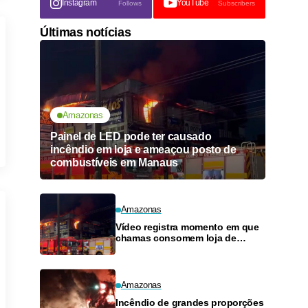
Instagram
YouTube
Follows
Subscribers
Últimas notícias
Amazonas
Painel de LED pode ter causado
incêndio em loja e ameaçou posto de
combustíveis em Manaus
Amazonas
Vídeo registra momento em que
chamas consomem loja de
materiais de construção no
Monte das Oliveiras
Amazonas
Incêndio de grandes proporções