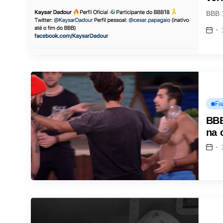
BBB 
Fa
BBB
na 