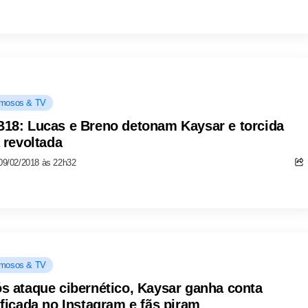
mosos & TV
18: Lucas e Breno detonam Kaysar e torcida
a revoltada
09/02/2018 às 22h32
mosos & TV
s ataque cibernético, Kaysar ganha conta
ificada no Instagram e fãs piram