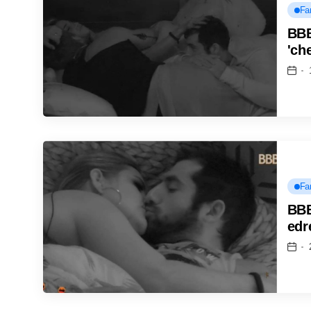
Fa
BBB
'ch
Fa
BBB
ed