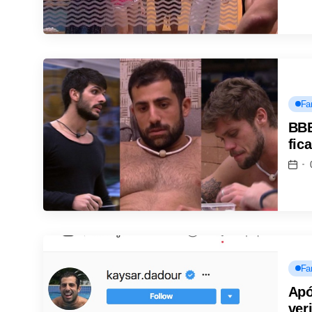
Fa
BBB
fic
Fa
Apó
ver