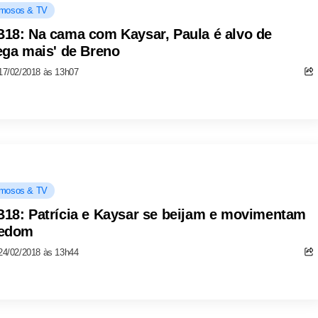
mosos & TV
18: Na cama com Kaysar, Paula é alvo de
ega mais' de Breno
17/02/2018 às 13h07
mosos & TV
18: Patrícia e Kaysar se beijam e movimentam
redom
24/02/2018 às 13h44