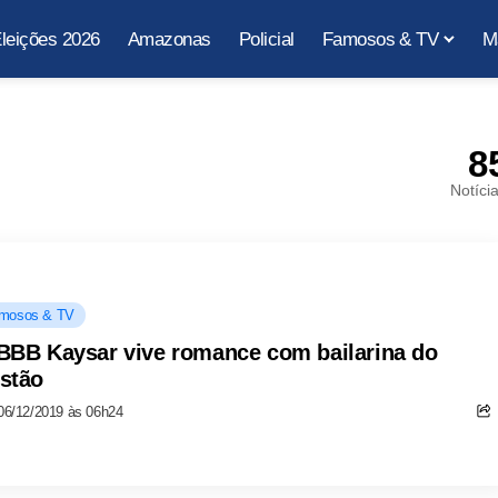
leições 2026
Amazonas
Policial
Famosos & TV
M
8
Notíci
mosos & TV
BBB Kaysar vive romance com bailarina do
stão
06/12/2019 às 06h24