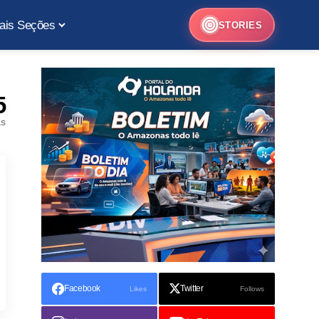
ais Seções
STORIES
5
as
Facebook
Twitter
Likes
Follows