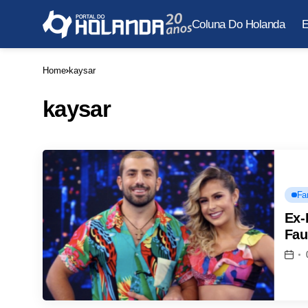
Coluna Do Holanda
E
Home
kaysar
kaysar
Fa
Ex-
Fau