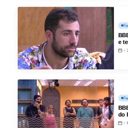
Fa
BBB
e t
Fa
BBB
do 