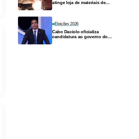
atinge loja de materiais de
construção no Monte das
Oliveiras
Eleições 2026
Cabo Daciolo oficializa
candidatura ao governo do
Amazonas pelo Mobiliza