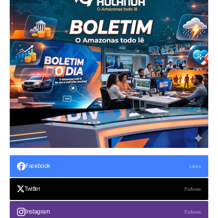
Facebook
Likes
Twitter
Follows
Instagram
Follows