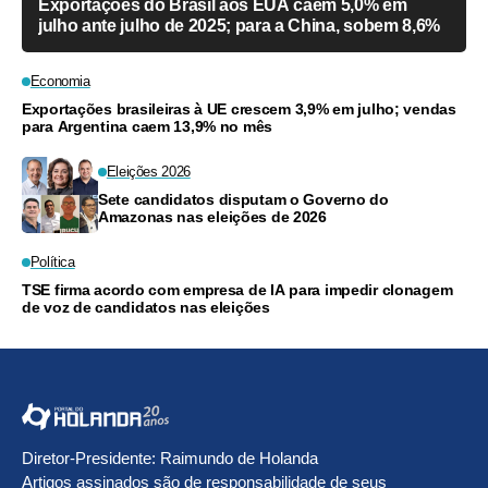
Exportações do Brasil aos EUA caem 5,0% em
julho ante julho de 2025; para a China, sobem 8,6%
Economia
Exportações brasileiras à UE crescem 3,9% em julho; vendas
para Argentina caem 13,9% no mês
Eleições 2026
Sete candidatos disputam o Governo do
Amazonas nas eleições de 2026
Política
TSE firma acordo com empresa de IA para impedir clonagem
de voz de candidatos nas eleições
Diretor-Presidente: Raimundo de Holanda
Artigos assinados são de responsabilidade de seus