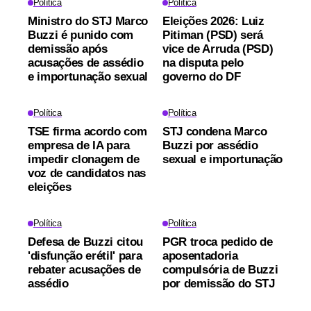
Política
Política
Ministro do STJ Marco
Eleições 2026: Luiz
Buzzi é punido com
Pitiman (PSD) será
demissão após
vice de Arruda (PSD)
acusações de assédio
na disputa pelo
e importunação sexual
governo do DF
Política
Política
TSE firma acordo com
STJ condena Marco
empresa de IA para
Buzzi por assédio
impedir clonagem de
sexual e importunação
voz de candidatos nas
eleições
Política
Política
Defesa de Buzzi citou
PGR troca pedido de
'disfunção erétil' para
aposentadoria
rebater acusações de
compulsória de Buzzi
assédio
por demissão do STJ