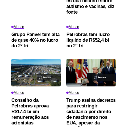
estuda decreto sobre
autismo e vacinas, diz
fonte
Mundo
Mundo
Grupo Panvel tem alta
Petrobras tem lucro
de quse 40% no lucro
líquido de R$52,4 bi
do 2º tri
no 2° tri
Mundo
Mundo
Conselho da
Trump assina decretos
Petrobras aprova
para restringir
R$17,4 bi em
cidadania por direito
remuneração aos
de nascimento nos
acionistas
EUA, apesar da