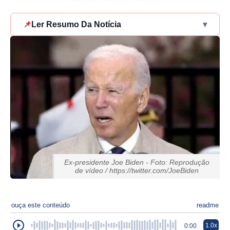
📌
Ler Resumo Da Notícia
▾
Ex-presidente Joe Biden - Foto: Reprodução
de vídeo / https://twitter.com/JoeBiden
ouça este conteúdo
readme
1.0x
0:00