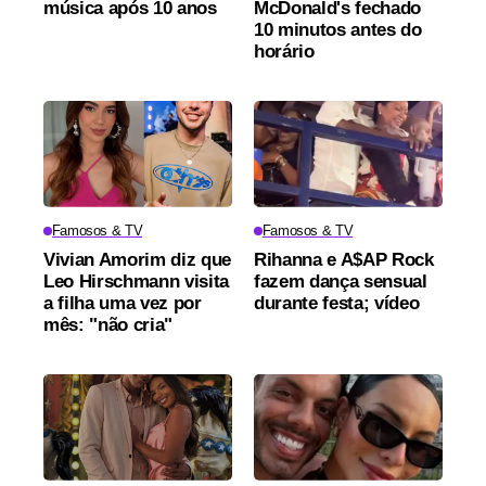
música após 10 anos
McDonald's fechado
10 minutos antes do
horário
Famosos & TV
Famosos & TV
Vivian Amorim diz que
Rihanna e A$AP Rock
Leo Hirschmann visita
fazem dança sensual
a filha uma vez por
durante festa; vídeo
mês: "não cria"