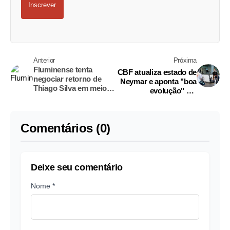
Inscrever
Anterior
Próxima
Fluminense tenta
CBF atualiza estado de
negociar retorno de
Neymar e aponta "boa
Thiago Silva em meio à
evolução" em
disputa com clubes
recuperação de lesão
estrangeiros
Comentários (0)
Deixe seu comentário
Nome *