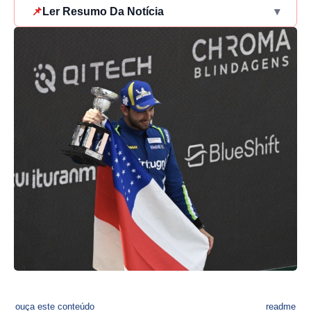
📌
Ler Resumo Da Notícia
▾
ouça este conteúdo
readme