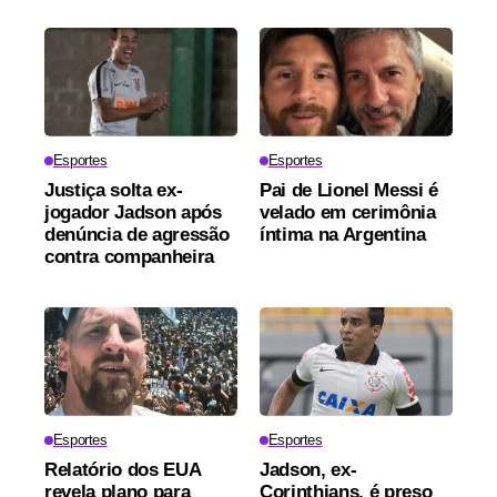
Esportes
Esportes
Justiça solta ex-
Pai de Lionel Messi é
jogador Jadson após
velado em cerimônia
denúncia de agressão
íntima na Argentina
contra companheira
Esportes
Esportes
Relatório dos EUA
Jadson, ex-
revela plano para
Corinthians, é preso