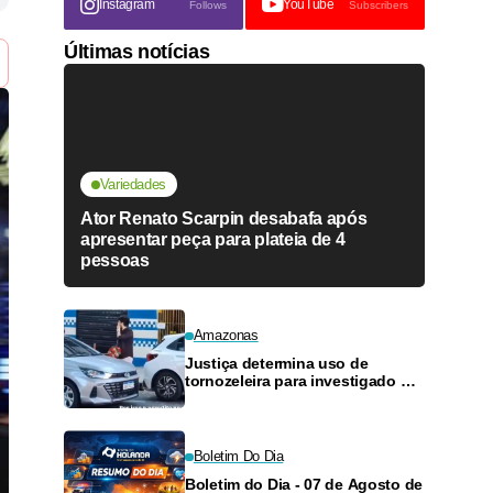
Instagram
YouTube
Follows
Subscribers
Últimas notícias
Variedades
Ator Renato Scarpin desabafa após
apresentar peça para plateia de 4
pessoas
Amazonas
Justiça determina uso de
tornozeleira para investigado por
perseguir estudante em Manaus
Boletim Do Dia
Boletim do Dia - 07 de Agosto de